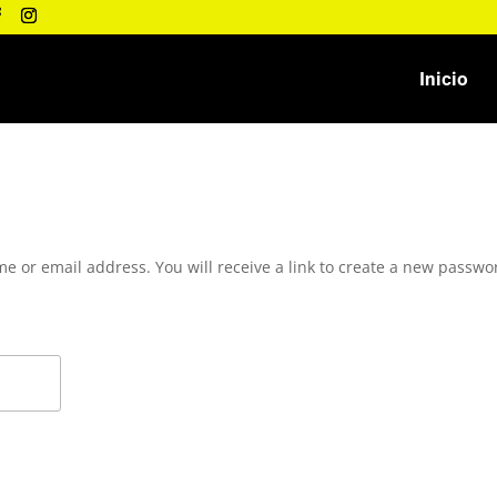
Inicio
e or email address. You will receive a link to create a new passwo