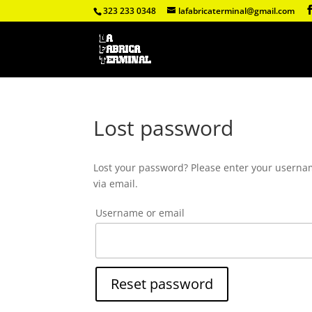
323 233 0348
lafabricaterminal@gmail.com
Lost password
Lost your password? Please enter your usernam
via email.
Username or email
Reset password