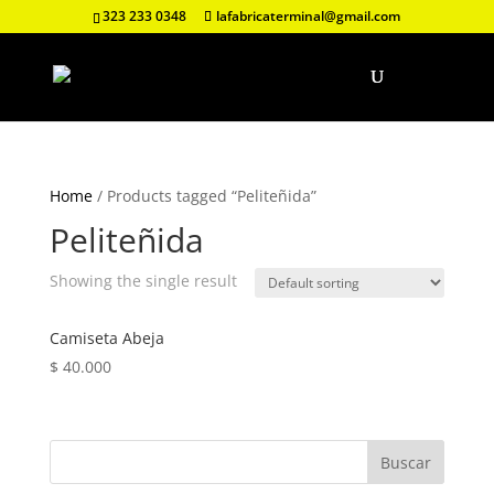
323 233 0348
lafabricaterminal@gmail.com
Home
/ Products tagged “Peliteñida”
Peliteñida
Showing the single result
Camiseta Abeja
$
40.000
Buscar